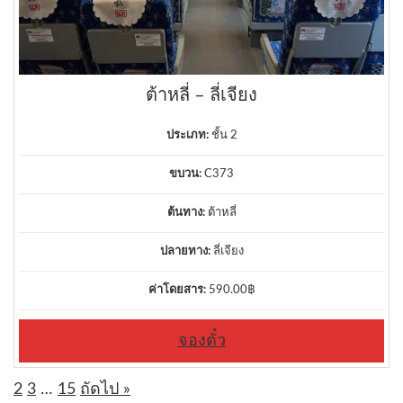
ต้าหลี่ – ลี่เจียง
ประเภท:
ชั้น 2
ขบวน:
C373
ต้นทาง:
ต้าหลี่
ปลายทาง:
ลี่เจียง
ค่าโดยสาร:
590.00
฿
จองตั๋ว
1
2
3
…
15
ถัดไป »