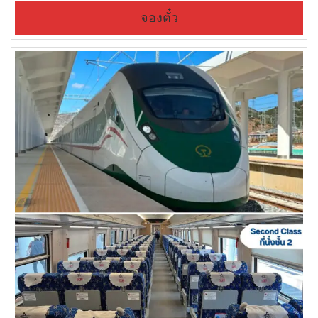
จองตั๋ว