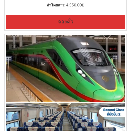
ค่าโดยสาร:
4,550.00
฿
จองตั๋ว