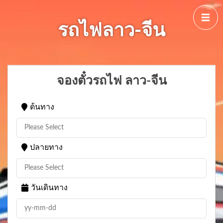
รถไฟลาว-จีน
จองตั๋วรถไฟ ลาว-จีน
ต้นทาง
ปลายทาง
วันเดินทาง