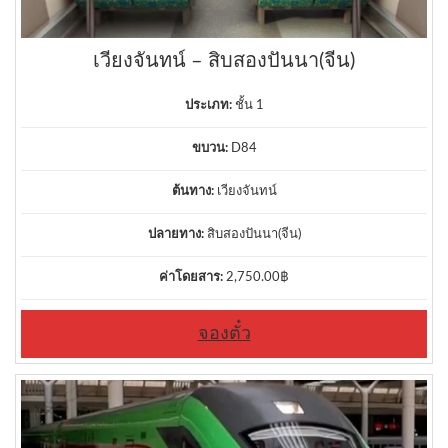
เวียงจันทน์ – สิบสองปันนา(จีน)
ประเภท:
ชั้น 1
ขบวน:
D84
ต้นทาง:
เวียงจันทน์
ปลายทาง:
สิบสองปันนา(จีน)
ค่าโดยสาร:
2,750.00
฿
จองตั๋ว