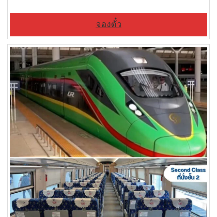
จองตั๋ว