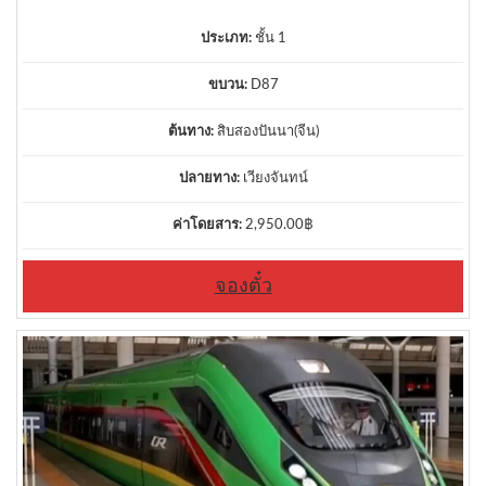
ประเภท:
ชั้น 1
ขบวน:
D87
ต้นทาง:
สิบสองปันนา(จีน)
ปลายทาง:
เวียงจันทน์
ค่าโดยสาร:
2,950.00
฿
จองตั๋ว