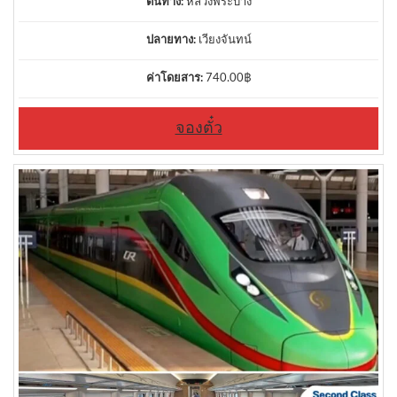
ต้นทาง:
หลวงพระบาง
ปลายทาง:
เวียงจันทน์
ค่าโดยสาร:
740.00
฿
จองตั๋ว